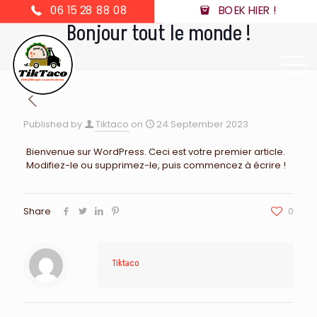
06 15 28 88 08
BOEK HIER !
Bonjour tout le monde !
Published by
Tiktaco
on
24 September 2023
Bienvenue sur WordPress. Ceci est votre premier article.
Modifiez-le ou supprimez-le, puis commencez à écrire !
Share
0
Tiktaco